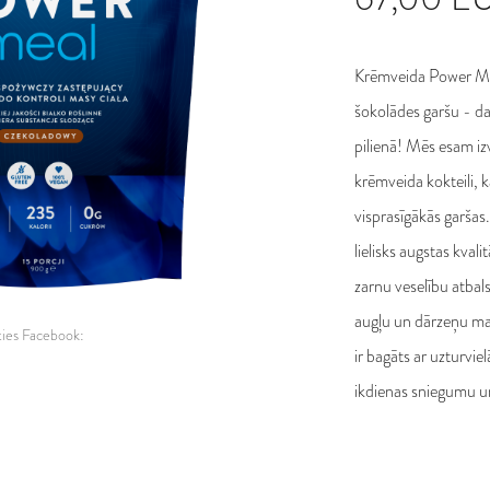
Īri
Itā
Krēmveida Power Mea
La
šokolādes garšu - da
Li
pilienā! Mēs esam izv
Lu
krēmveida kokteili, 
Ma
visprasīgākās garšas
Nī
lielisks augstas kval
Po
zarnu veselību atbals
Po
augļu un dārzeņu ma
Ru
ties Facebook:
ir bagāts ar uzturvie
Sl
ikdienas sniegumu u
Sl
Sp
Zv