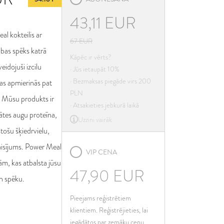
ja
43,11
EUR
lija
l kokteilis ar
tvija
67
EUR
bas spēks katrā
etuva
Kāpēc ir vērts?
eidojuši izcilu
· Jūs ietaupāt 10%
ksemburga
· Bezmaksas piegāde virs 200
kas apmierinās pat
lta
PLN
. Mūsu produkts ir
derlande
· Atsakieties jebkurā laikā
itātes augu proteīna,
Uzzini vairāk
lija
tošu šķiedrvielu,
rtugāle
isījums. Power Meal
VIP CENA
mānija
lām, kas atbalsta jūsu
ovākija
47,90
EUR
n spēku.
ovēnija
Pieejams reģistrētiem
ānija
klientiem. Reģistrējieties, lai
iedrija
iegādātos par zemāku cenu.