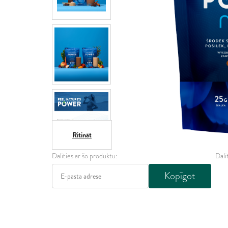
Ritināt
Dalīties ar šo produktu:
Dalī
Kopīgot