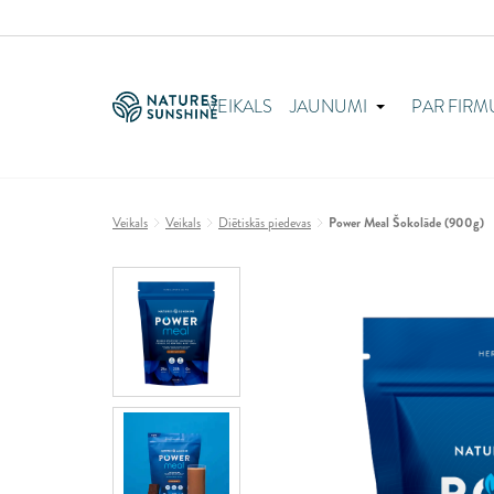
VEIKALS
JAUNUMI
PAR FIRM
Veikals
Veikals
Diētiskās piedevas
Power Meal Šokolāde (900g)