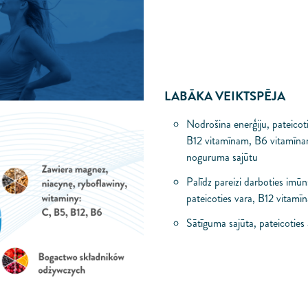
LABĀKA VEIKTSPĒJA
Nodrošina enerģiju, pateicot
B12 vitamīnam, B6 vitamīna
noguruma sajūtu
Palīdz pareizi darboties imū
pateicoties vara, B12 vitamī
Sātīguma sajūta, pateicoties