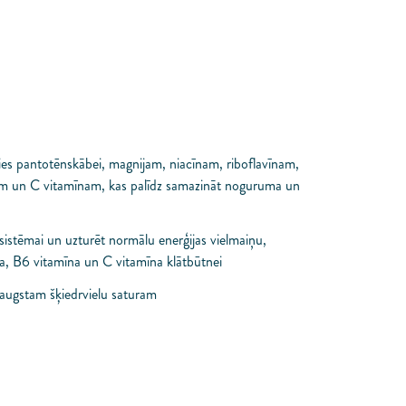
ies pantotēnskābei, magnijam, niacīnam, riboflavīnam,
m un C vitamīnam, kas palīdz samazināt noguruma un
nsistēmai un uzturēt normālu enerģijas vielmaiņu,
na, B6 vitamīna un C vitamīna klātbūtnei
 augstam šķiedrvielu saturam