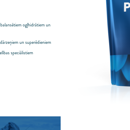
abalansētiem ogļhidrātiem un
, dārzeņiem un superēdieniem
elības speciālistiem