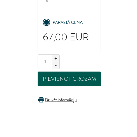
ited Kingdom
PARASTĀ CENA
67,00
EUR
+
-
PIEVIENOT GROZAM
Drukāt informāciju