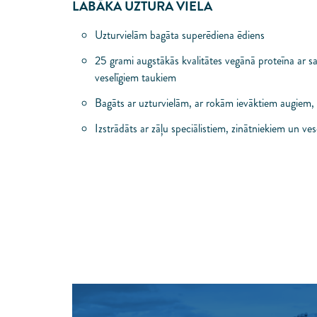
LABĀKA UZTURA VIELA
Uzturvielām bagāta superēdiena ēdiens
25 grami augstākās kvalitātes vegānā proteīna ar s
veselīgiem taukiem
Bagāts ar uzturvielām, ar rokām ievāktiem augiem
Izstrādāts ar zāļu speciālistiem, zinātniekiem un ves