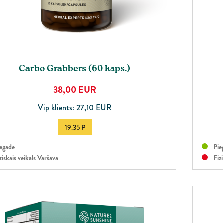
Carbo Grabbers (60 kaps.)
38,00
EUR
Vip klients: 27,10 EUR
19.35 P
egāde
Pie
ziskais veikals Varšavā
Fizi