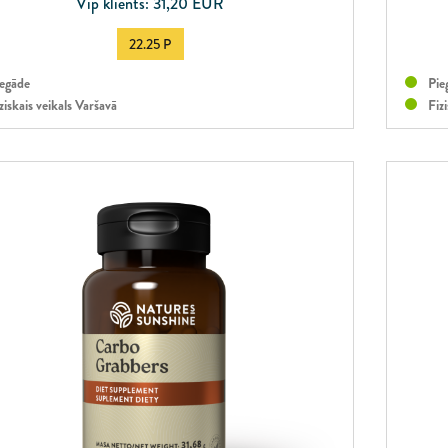
Vip klients: 31,20 EUR
22.25 P
egāde
Pie
ziskais veikals Varšavā
Fizi