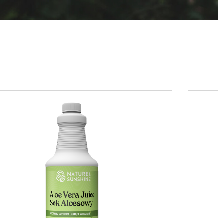
Īri
Itā
La
Li
Lu
Ma
Nī
Po
Po
Ru
Sl
Sl
Sp
Zv