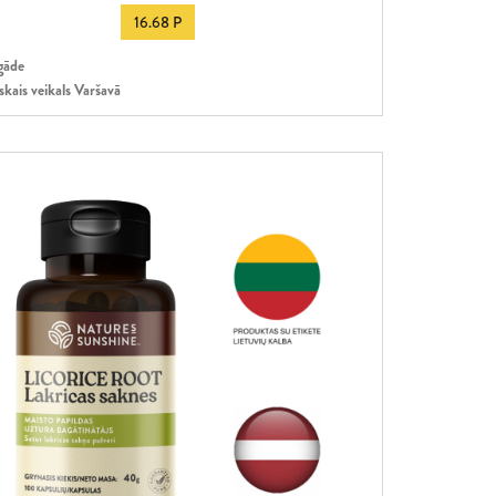
16.68 P
gāde
skais veikals Varšavā