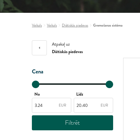
Veikals
Veikals
Diētiskās piedevas
Gremošanas sistēma
Atpakaļ uz
Diētiskās piedevas
Cena
No
Līdz
EUR
EUR