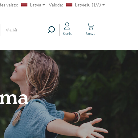
es valsts:
Latvia
Valoda:
Latviešu (LV)
strija
Polski (PL)
ļģija
English (EN)
TE
Konts
Grozs
lgārija
Pусский (RU)
rvātija
Lietuvių (LT)
pra
Yкраїнська (UA)
hija
German (DE)
nija
aunija
ēma
mija
ancija
cija
ieķija
gārija