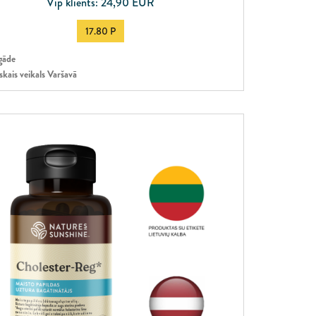
Vip klients: 24,90 EUR
17.80 P
gāde
skais veikals Varšavā