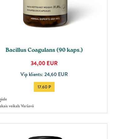
ited Kingdom
Bacillus Coagulans (90 kaps.)
34,00
EUR
Vip klients: 24,60 EUR
17.60 P
gāde
skais veikals Varšavā