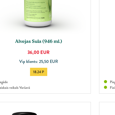
Un
Alvejas Sula (946 ml.)
36,00
EUR
Vip klients: 25,50 EUR
18.24 P
egāde
Pie
ziskais veikals Varšavā
Fizi