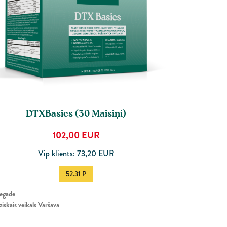
DTXBasics (30 Maisiņi)
102,00
EUR
Vip klients: 73,20 EUR
52.31 P
egāde
ziskais veikals Varšavā