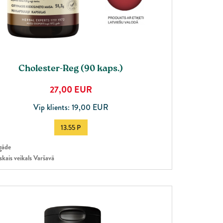
Cholester-Reg (90 kaps.)
27,00
EUR
Vip klients: 19,00 EUR
13.55 P
gāde
skais veikals Varšavā