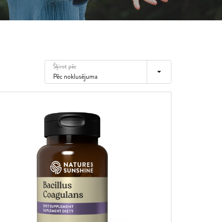
ja
lija
tvija
etuva
Šķirot pēc
ksemburga
Pēc noklusējuma
lta
derlande
lija
rtugāle
mānija
ovākija
ovēnija
ānija
iedrija