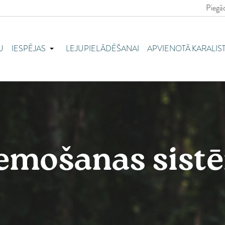
Piegād
Au
Be
U
IESPĒJAS
LEJUPIELĀDĒŠANAI
APVIENOTĀ KARALIS
Bu
Ho
Ki
Če
Dā
Ig
emošanas sist
So
Fr
Vā
Gr
Un