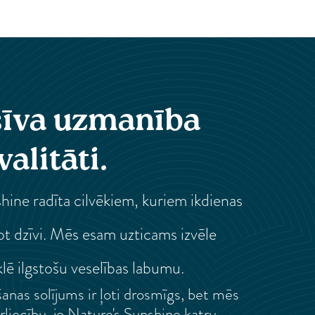
īva uzmanība
valitāti.
hine radīta cilvēkiem, kuriem ikdienas
bot dzīvi. Mēs esam uzticams izvēle
lē ilgstošu veselības labumu.
anas solījums ir ļoti drosmīgs, bet mēs
rliecību, jo Nature's Sunshine katru