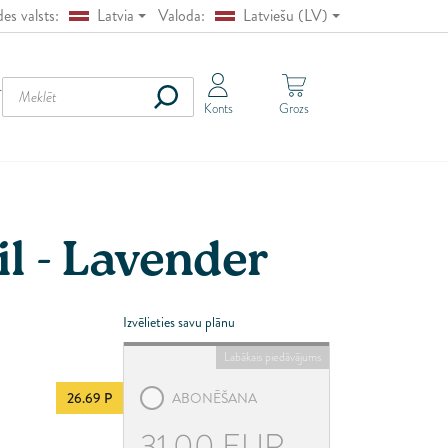
es valsts:
Latvia
Valoda:
Latviešu (LV)
strija
Polski (PL)
ļģija
English (EN)
TE
Konts
Grozs
lgārija
Pусский (RU)
rvātija
Lietuvių (LT)
pra
Yкраїнська (UA)
hija
German (DE)
il - Lavender
nija
aunija
mija
Izvēlieties savu plānu
ancija
Labākais piedāvājums
cija
26.69 P
ABONĒŠANA
ieķija
gārija
31,00
EUR