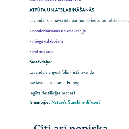
ATPŪTA UN ATSLABINĀŠANĀS
Lavanda, kas novērtēta par nomierinošo un relaksējošo a
•
nomierināšanās un relaksācija
•
miega uzlabošana
•
mitrināšana
Sastāvdaļas:
Lavandula angustifolia - īstā lavanda
Sastāvdaļu izcelsme: Francija
Iegūta destilācijas procesā.
Izmantojiet
Nature’s Sunshine difuzorā.