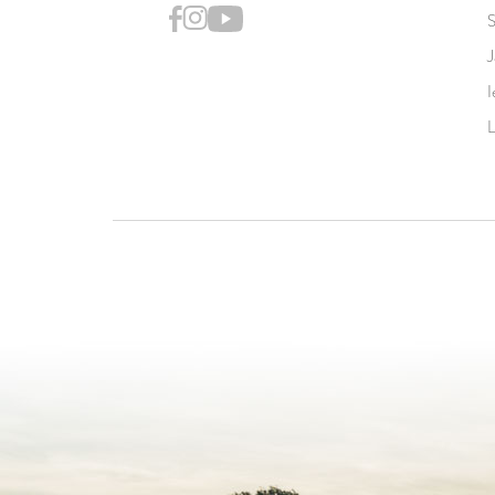
S
J
I
L