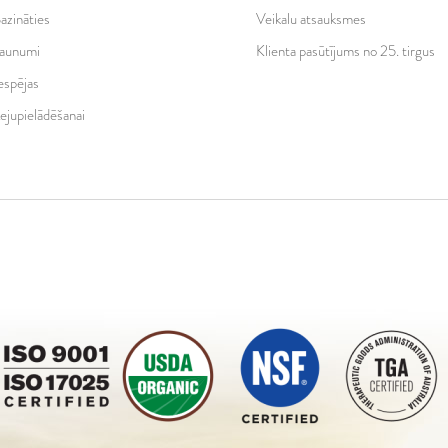
azināties
Veikalu atsauksmes
aunumi
Klienta pasūtījums no 25. tirgus
espējas
ejupielādēšanai