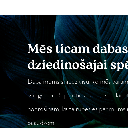
Mēs ticam daba
dziedinošajai s
Daba mums sniedz visu, ko mēs varam
izaugsmei. Rūpējoties par mūsu planē
nodrošinām, ka tā rūpēsies par mums
paaudzēm.