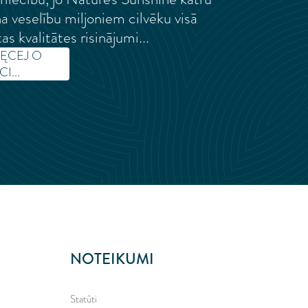
a veselību miljoniem cilvēku visā
s kvalitātes risinājumi...
IĘCEJ O
I...
NOTEIKUMI
Statūti