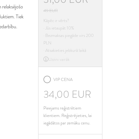
ja
 relaksējošo
49
EUR
lija
duktiem. Tiek
Kāpēc ir vērts?
tvija
iedarbību.
· Jūs ietaupāt 10%
etuva
· Bezmaksas piegāde virs 200
PLN
ksemburga
· Atsakieties jebkurā laikā
lta
Uzzini vairāk
derlande
lija
VIP CENA
rtugāle
34,00
EUR
mānija
ovākija
Pieejams reģistrētiem
ovēnija
klientiem. Reģistrējieties, lai
iegādātos par zemāku cenu.
ānija
iedrija