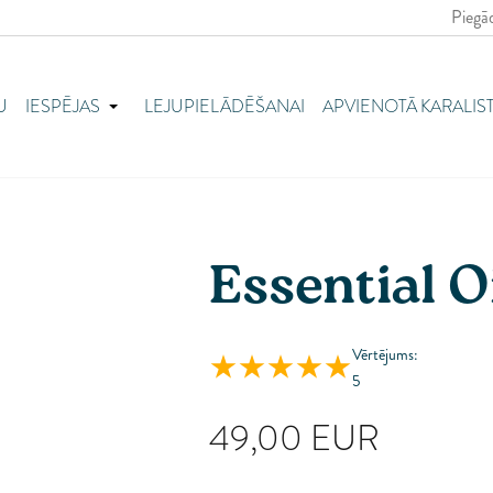
Piegād
Au
Be
U
IESPĒJAS
LEJUPIELĀDĒŠANAI
APVIENOTĀ KARALIS
Bu
Ho
Ki
Če
Essential O
Dā
Ig
So
Vērtējums:
Fr
5
Vā
49,00
EUR
Gr
Un