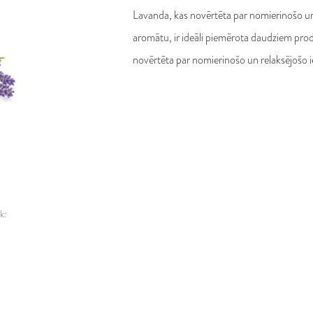
Īri
Lavanda, kas novērtēta par nomierinošo un
Itā
aromātu, ir ideāli piemērota daudziem pro
La
novērtēta par nomierinošo un relaksējošo 
Li
Lu
Ma
Nī
Po
Po
Ru
k:
Sl
Sl
Sp
Zv