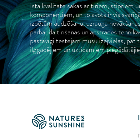
Īsta kvalitāte sākas ar tīriem, stipriem 
komponentiem, un to avots ir vis svarīg
izpētām audzēšanu, uzrauga novākšanas
pārbauda tīrīšanas un apstrādes tehnik
pastāvīgi testējam mūsu izejvielas, pat t
ilggadējiem un uzticamiem piegādātāji
P