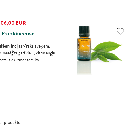
106,00
EUR
 - Frankincense
kiem Indijas vīraka sveķiem.
 sarežģīts garšvielu, citrusaugļu
āts, tiek izmantots kā
opš Bībeles laikiem.
par produktu.