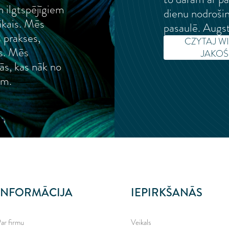
un ilgtspējīgiem
dienu nodrošin
ākais. Mēs
pasaulē. Augsta
 prakses,
CZYTAJ W
as. Mēs
JAKOŚC
ās, kas nāk no
em.
INFORMĀCIJA
IEPIRKŠANĀS
ar firmu
Veikals