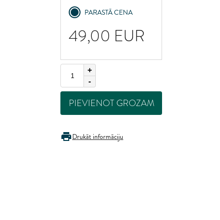
ited Kingdom
PARASTĀ CENA
49,00
EUR
+
-
PIEVIENOT GROZAM
Drukāt informāciju