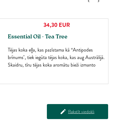
34,30
EUR
Essential Oil - Tea Tree
Tējas koka eļļa, kas pazīstama kā “Antipodes
brīnums", tiek iegūta tējas koka, kas aug Austrālijā.
Skaidru, tīru tējas koka aromātu bieži izmanto
šampūnos un balzamos.
Rakstīt viedokli