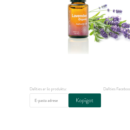
Dalīties ar šo produktu:
Dalīties Faceboo
Kopīgot