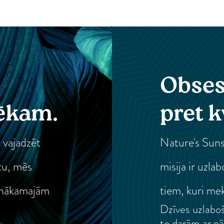
s
Obses
pēkam.
pret k
 vajadzēt
Nature's Suns
tu, mēs
misija ir uzla
 nākamajām
tiem, kuri mek
Dzīves uzlaboš
to darām ar pā