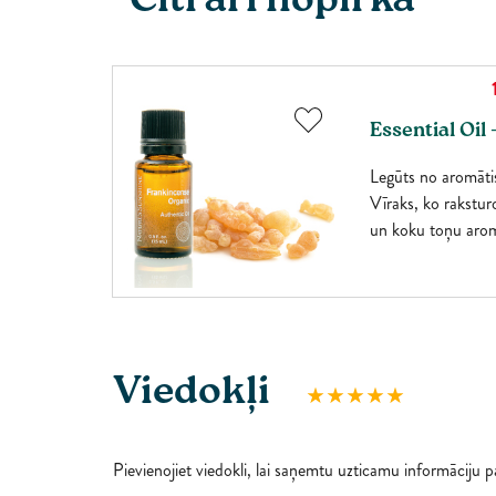
Citi arī nopirka
Essential Oil
 un
Legūts no aromātis
 daudziem
Vīraks, ko raksturo
ošo un
un koku toņu arom
aromatizētājs jau k
Viedokļi
Pievienojiet viedokli, lai saņemtu uzticamu informāciju 