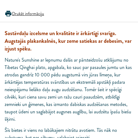
Drukāt informāciju
Sastāvdaļu izcelsme un kvalitāte ir ārkārtīgi svarīga.
Augstajās plakankalnēs, kur zeme satiekas ar debesīm, var
izjust spēku.
Nature's Sunshine ar lepnumu dalās ar pārsteidzošu atklājumu no
Tibetas Qinghai plato, apgabala, ko sauc par pasaules jumtu un kas
atrodas gandrīz 10 000 pēdu augstumā virs jūras līmeņa, kur
ārkārtējas temperatūras svārstības un ekstremāli apstākļi padara
neiespējamu lielāko daļu augu audzēšanu. Tomēr šeit ir spēcīgi
cilvēki, kuri ciena savu zemi un ražu cauri paaudzēm, atbildīgi
zemnieki un ģimenes, kas izmanto dabiskas audzēšanas metodes,
taupot ūdeni un saglabājot augsnes auglību, lai audzētu īpašu biešu
šķirni.
Šīs bietes ir viens no labākajiem nitrātu avotiem. Tās nāk no
aukstuma, bet nes siltumu, uzlabojot asinsriti.