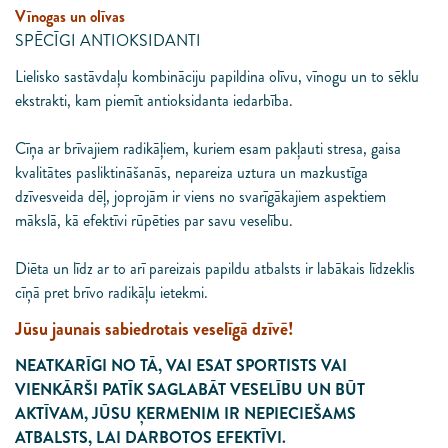
Vīnogas un olīvas
SPĒCĪGI ANTIOKSIDANTI
Lielisko sastāvdaļu kombināciju papildina olīvu, vīnogu un to sēklu
ekstrakti, kam piemīt antioksidanta iedarbība.
Cīņa ar brīvajiem radikāļiem, kuriem esam pakļauti stresa, gaisa
kvalitātes pasliktināšanās, nepareiza uztura un mazkustīga
dzīvesveida dēļ, joprojām ir viens no svarīgākajiem aspektiem
mākslā, kā efektīvi rūpēties par savu veselību.
Diēta un līdz ar to arī pareizais papildu atbalsts ir labākais līdzeklis
cīņā pret brīvo radikāļu ietekmi.
Jūsu jaunais sabiedrotais veselīgā dzīvē!
NEATKARĪGI NO TĀ, VAI ESAT SPORTISTS VAI
VIENKĀRŠI PATĪK SAGLABĀT VESELĪBU UN BŪT
AKTĪVAM, JŪSU ĶERMENIM IR NEPIECIEŠAMS
ATBALSTS, LAI DARBOTOS EFEKTĪVI.