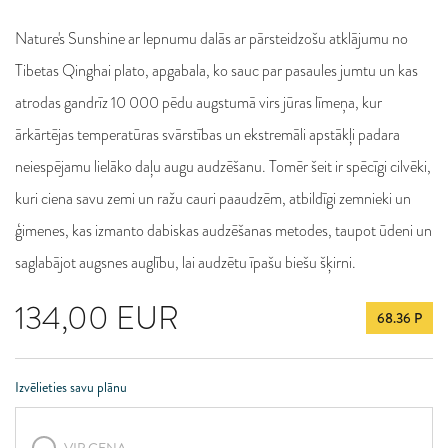
Nature's Sunshine ar lepnumu dalās ar pārsteidzošu atklājumu no
Tibetas Qinghai plato, apgabala, ko sauc par pasaules jumtu un kas
atrodas gandrīz 10 000 pēdu augstumā virs jūras līmeņa, kur
ārkārtējas temperatūras svārstības un ekstremāli apstākļi padara
neiespējamu lielāko daļu augu audzēšanu. Tomēr šeit ir spēcīgi cilvēki,
kuri ciena savu zemi un ražu cauri paaudzēm, atbildīgi zemnieki un
ģimenes, kas izmanto dabiskas audzēšanas metodes, taupot ūdeni un
saglabājot augsnes auglību, lai audzētu īpašu biešu šķirni.
134,00
EUR
68.36 P
Izvēlieties savu plānu