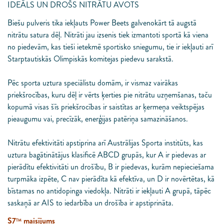
IDEĀLS UN DROŠS NITRĀTU AVOTS
Biešu pulveris tika iekļauts Power Beets galvenokārt tā augstā
nitrātu satura dēļ. Nitrāti jau izsenis tiek izmantoti sportā kā viena
no piedevām, kas tieši ietekmē sportisko sniegumu, tie ir iekļauti arī
Starptautiskās Olimpiskās komitejas piedevu sarakstā.
Pēc sporta uztura speciālistu domām, ir vismaz vairākas
priekšrocības, kuru dēļ ir vērts ķerties pie nitrātu uzņemšanas, taču
kopumā visas šīs priekšrocības ir saistītas ar ķermeņa veiktspējas
pieaugumu vai, precīzāk, enerģijas patēriņa samazināšanos.
Nitrātu efektivitāti apstiprina arī Austrālijas Sporta institūts, kas
uztura bagātinātājus klasificē ABCD grupās, kur A ir piedevas ar
pierādītu efektivitāti un drošību, B ir piedevas, kurām nepieciešama
turpmāka izpēte, C nav pierādīta kā efektīva, un D ir novērtētas, kā
bīstamas no antidopinga viedokļa. Nitrāti ir iekļauti A grupā, tāpēc
saskaņā ar AIS to iedarbība un drošība ir apstiprināta.
S7
maisījums
TM