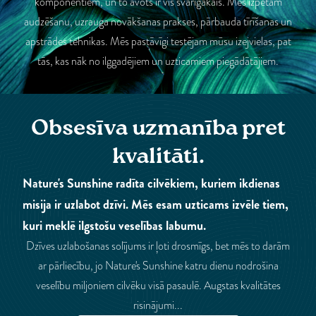
komponentiem, un to avots ir vis svarīgākais. Mēs izpētām
audzēšanu, uzrauga novākšanas prakses, pārbauda tīrīšanas un
apstrādes tehnikas. Mēs pastāvīgi testējam mūsu izejvielas, pat
tās, kas nāk no ilggadējiem un uzticamiem piegādātājiem.
Obsesīva uzmanība pret
kvalitāti.
Nature's Sunshine radīta cilvēkiem, kuriem ikdienas
misija ir uzlabot dzīvi. Mēs esam uzticams izvēle tiem,
kuri meklē ilgstošu veselības labumu.
Dzīves uzlabošanas solījums ir ļoti drosmīgs, bet mēs to darām
ar pārliecību, jo Nature's Sunshine katru dienu nodrošina
veselību miljoniem cilvēku visā pasaulē. Augstas kvalitātes
risinājumi...