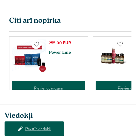
Citi arī nopirka
255,00
EUR
Power Line
P
K
Pievienot grozam
Pievienot 
Viedokļi
Rakstīt viedokli