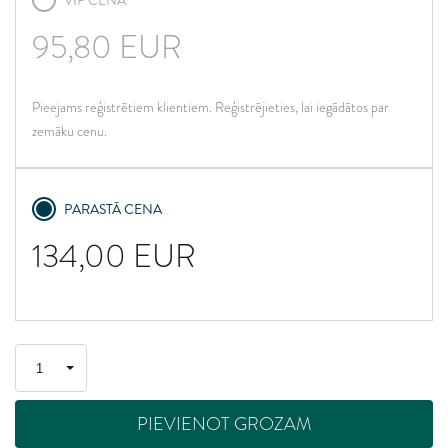
VIP CENA
95,80
EUR
Pieejams reģistrētiem klientiem. Reģistrējieties, lai iegādātos par
zemāku cenu.
PARASTĀ CENA
134,00
EUR
PIEVIENOT GROZAM