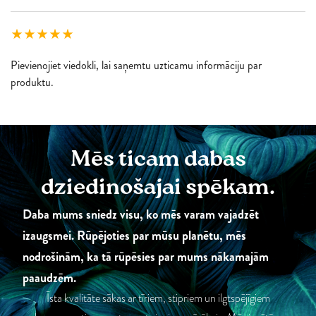
Pievienojiet viedokli, lai saņemtu uzticamu informāciju par
produktu.
Mēs ticam dabas
dziedinošajai spēkam.
Daba mums sniedz visu, ko mēs varam vajadzēt
izaugsmei. Rūpējoties par mūsu planētu, mēs
nodrošinām, ka tā rūpēsies par mums nākamajām
paaudzēm.
Īsta kvalitāte sākas ar tīriem, stipriem un ilgtspējīgiem