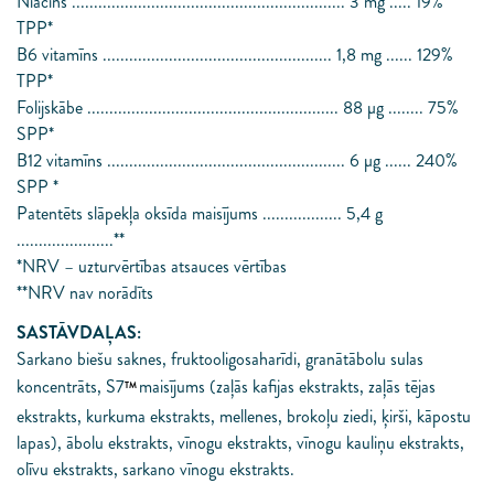
Niacīns .............................................................. 3 mg ..... 19%
TPP*
B6 vitamīns .................................................... 1,8 mg ...... 129%
TPP*
Folijskābe ......................................................... 88 μg ........ 75%
SPP*
B12 vitamīns ...................................................... 6 μg ...... 240%
SPP *
Patentēts slāpekļa oksīda maisījums .................. 5,4 g
......................**
*NRV – uzturvērtības atsauces vērtības
**NRV nav norādīts
SASTĀVDAĻAS:
Sarkano biešu saknes, fruktooligosaharīdi, granātābolu sulas
koncentrāts, S7
maisījums (zaļās kafijas ekstrakts, zaļās tējas
TM
ekstrakts, kurkuma ekstrakts, mellenes, brokoļu ziedi, ķirši, kāpostu
lapas), ābolu ekstrakts, vīnogu ekstrakts, vīnogu kauliņu ekstrakts,
olīvu ekstrakts, sarkano vīnogu ekstrakts.