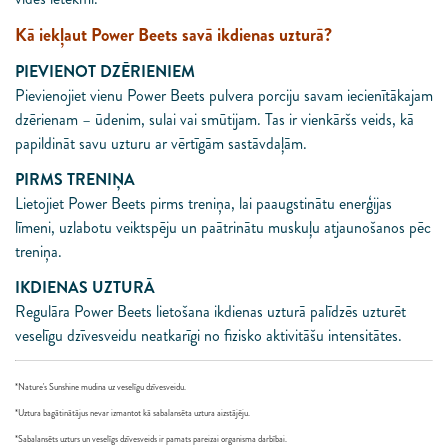
Kā iekļaut Power Beets savā ikdienas uzturā?
PIEVIENOT DZĒRIENIEM
Pievienojiet vienu Power Beets pulvera porciju savam iecienītākajam
dzērienam – ūdenim, sulai vai smūtijam. Tas ir vienkāršs veids, kā
papildināt savu uzturu ar vērtīgām sastāvdaļām.
PIRMS TRENIŅA
Lietojiet Power Beets pirms treniņa, lai paaugstinātu enerģijas
līmeni, uzlabotu veiktspēju un paātrinātu muskuļu atjaunošanos pēc
treniņa.
IKDIENAS UZTURĀ
Regulāra Power Beets lietošana ikdienas uzturā palīdzēs uzturēt
veselīgu dzīvesveidu neatkarīgi no fizisko aktivitāšu intensitātes.
*Nature's Sunshine mudina uz veselīgu dzīvesveidu.
*Uztura bagātinātājus nevar izmantot kā sabalansēta uztura aizstājēju.
*Sabalansēts uzturs un veselīgs dzīvesveids ir pamats pareizai organisma darbībai.