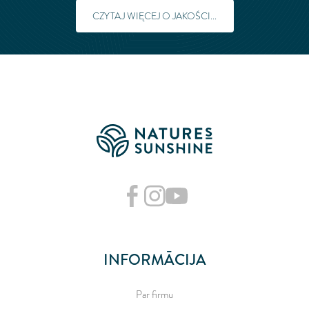
CZYTAJ WIĘCEJ O JAKOŚCI...
INFORMĀCIJA
Par firmu