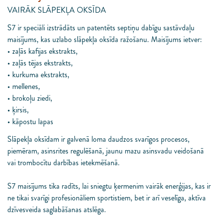
VAIRĀK SLĀPEKĻA OKSĪDA
S7 ir speciāli izstrādāts un patentēts septiņu dabīgu sastāvdaļu
maisījums, kas uzlabo slāpekļa oksīda ražošanu. Maisījums ietver:
• zaļās kafijas ekstrakts,
• zaļās tējas ekstrakts,
• kurkuma ekstrakts,
• mellenes,
• brokoļu ziedi,
• ķirsis,
• kāpostu lapas
Slāpekļa oksīdam ir galvenā loma daudzos svarīgos procesos,
piemēram, asinsrites regulēšanā, jaunu mazu asinsvadu veidošanā
vai trombocītu darbības ietekmēšanā.
S7 maisījums tika radīts, lai sniegtu ķermenim vairāk enerģijas, kas ir
ne tikai svarīgi profesionāliem sportistiem, bet ir arī veselīga, aktīva
dzīvesveida saglabāšanas atslēga.