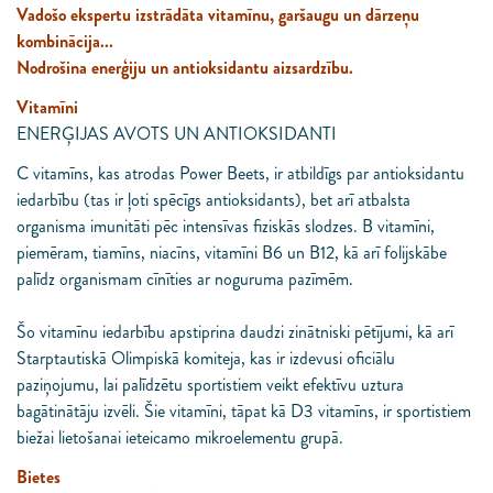
Vadošo ekspertu izstrādāta vitamīnu, garšaugu un dārzeņu
kombinācija...
Nodrošina enerģiju un antioksidantu aizsardzību.
Vitamīni
ENERĢIJAS AVOTS UN ANTIOKSIDANTI
C vitamīns, kas atrodas Power Beets, ir atbildīgs par antioksidantu
iedarbību (tas ir ļoti spēcīgs antioksidants), bet arī atbalsta
organisma imunitāti pēc intensīvas fiziskās slodzes. B vitamīni,
piemēram, tiamīns, niacīns, vitamīni B6 un B12, kā arī folijskābe
palīdz organismam cīnīties ar noguruma pazīmēm.
Šo vitamīnu iedarbību apstiprina daudzi zinātniski pētījumi, kā arī
Starptautiskā Olimpiskā komiteja, kas ir izdevusi oficiālu
paziņojumu, lai palīdzētu sportistiem veikt efektīvu uztura
bagātinātāju izvēli. Šie vitamīni, tāpat kā D3 vitamīns, ir sportistiem
biežai lietošanai ieteicamo mikroelementu grupā.
Bietes