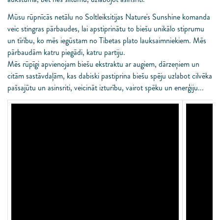
Mūsu rūpnīcās netālu no Soltleiksitijas Nature's Sunshine komanda
veic stingras pārbaudes, lai apstiprinātu to biešu unikālo stiprumu
un tīrību, ko mēs iegūstam no Tibetas plato lauksaimniekiem. Mēs
pārbaudām katru piegādi, katru partiju.
Mēs rūpīgi apvienojam biešu ekstraktu ar augiem, dārzeņiem un
citām sastāvdaļām, kas dabiski pastiprina biešu spēju uzlabot cilvēka
pašsajūtu un asinsriti, veicināt izturību, vairot spēku un enerģiju...