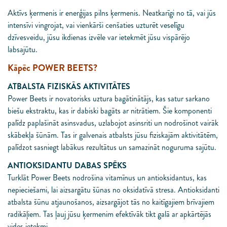
Aktīvs ķermenis ir enerģijas pilns ķermenis. Neatkarīgi no tā, vai jūs
intensīvi vingrojat, vai vienkārši cenšaties uzturēt veselīgu
dzīvesveidu, jūsu ikdienas izvēle var ietekmēt jūsu vispārējo
labsajūtu.
Kāpēc POWER BEETS?
ATBALSTA FIZISKĀS AKTIVITĀTES
Power Beets ir novatorisks uztura bagātinātājs, kas satur sarkano
biešu ekstraktu, kas ir dabiski bagāts ar nitrātiem. Šie komponenti
palīdz paplašināt asinsvadus, uzlabojot asinsriti un nodrošinot vairāk
skābekļa šūnām. Tas ir galvenais atbalsts jūsu fiziskajām aktivitātēm,
palīdzot sasniegt labākus rezultātus un samazināt noguruma sajūtu.
ANTIOKSIDANTU DABAS SPĒKS
Turklāt Power Beets nodrošina vitamīnus un antioksidantus, kas
nepieciešami, lai aizsargātu šūnas no oksidatīvā stresa. Antioksidanti
atbalsta šūnu atjaunošanos, aizsargājot tās no kaitīgajiem brīvajiem
radikāļiem. Tas ļauj jūsu ķermenim efektīvāk tikt galā ar apkārtējās
vides ietekmi.