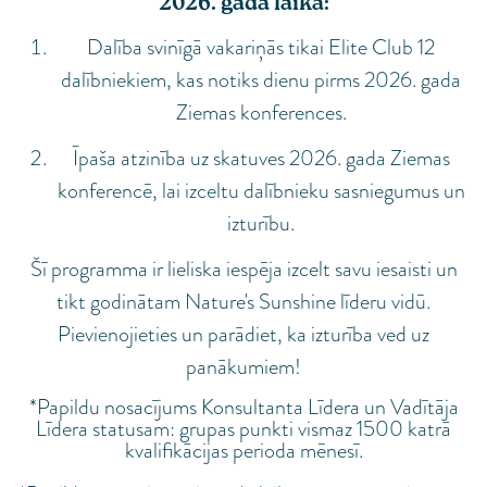
2026. gada laikā:
Dalība svinīgā vakariņās tikai Elite Club 12
dalībniekiem, kas notiks dienu pirms 2026. gada
Ziemas konferences.
Īpaša atzinība uz skatuves 2026. gada Ziemas
konferencē, lai izceltu dalībnieku sasniegumus un
izturību.
Šī programma ir lieliska iespēja izcelt savu iesaisti un
tikt godinātam Nature's Sunshine līderu vidū.
Pievienojieties un parādiet, ka izturība ved uz
panākumiem!
*Papildu nosacījums Konsultanta Līdera un Vadītāja
Līdera statusam: grupas punkti vismaz 1500 katrā
kvalifikācijas perioda mēnesī.