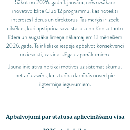
Sākot no 2026. gada 1. janvāra, mēs uzsākam
inovatīvo Elite Club 12 programmu, kas noteikti
interesēs līderus un direktorus. Tās mērķis ir izcelt
cilvēkus, kuri apstiprina savu statusu no Konsultantu
līdera un augstāka līmeņa nākamajiem 12 mēnešiem
2026. gadā. Tā ir lieliska iespēja apbalvot konsekvenci
un iesaisti, kas ir atslēga uz panākumiem.
Jaunā iniciatīva ne tikai motivēs uz sistemātiskumu,
bet arī uzsvērs, ka izturība darbībās noved pie
ilgtermiņa ieguvumiem.
Apbalvojumi par statusa apliecināšanu visa